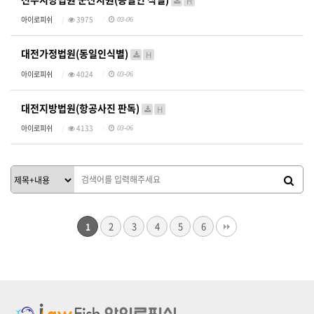
H
아이로피쉬
3975
03-06
대전가정법원(동일인식별)
H
아이로피쉬
4024
03-06
대전지방법원(항공사진 판독)
H
아이로피쉬
4133
03-06
2
3
4
5
6
1