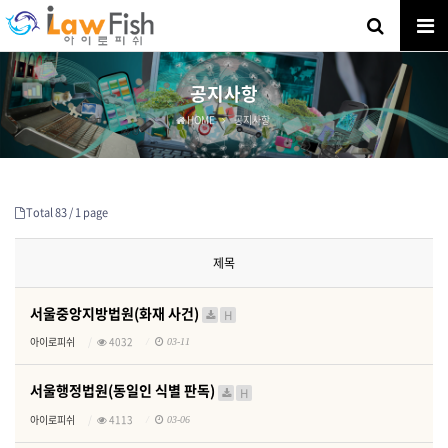
공지사항
HOME
공지사항
Total 83 /
1 page
제목
서울중앙지방법원(화재 사건)
H
아이로피쉬
4032
03-11
서울행정법원(동일인 식별 판독)
H
아이로피쉬
4113
03-06