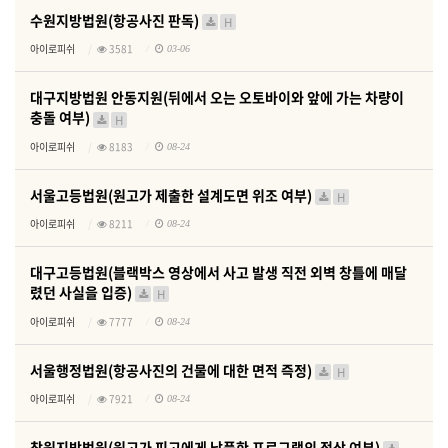
수원지방법원(항공사진 판독)
H
아이로피쉬
3581
03-06
대구지방법원 안동지원(뒤에서 오는 오토바이와 앞에 가는 차량이
충돌 여부)
H
아이로피쉬
8183
08-24
서울고등법원(원고가 제출한 설계도면 위조 여부)
H
아이로피쉬
8211
08-24
대구고등법원(블랙박스 영상에서 사고 발생 직전 외벽 창틀에 매달
렸던 사실을 입증)
H
아이로피쉬
7777
08-24
서울행정법원(항공사진의 건물에 대한 면적 즉정)
H
아이로피쉬
7921
08-24
창원지방법원(원고가 피고에게 납품한 프로그램의 정상 여부)