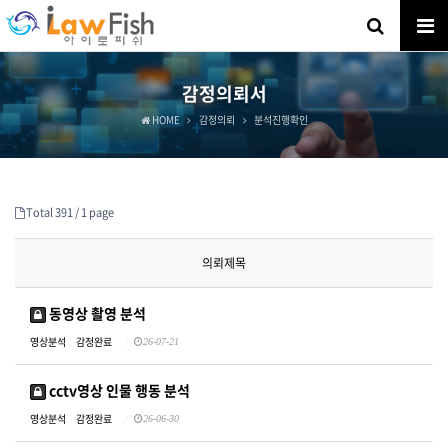
감정의뢰서
HOME
감정의뢰
분석진행확인
Total 391 /
1 page
의뢰제목
동영상 촬영 분석
영상분석
감정완료
26-07-21
cctv영상 인물 행동 분석
영상분석
감정완료
26-06-30