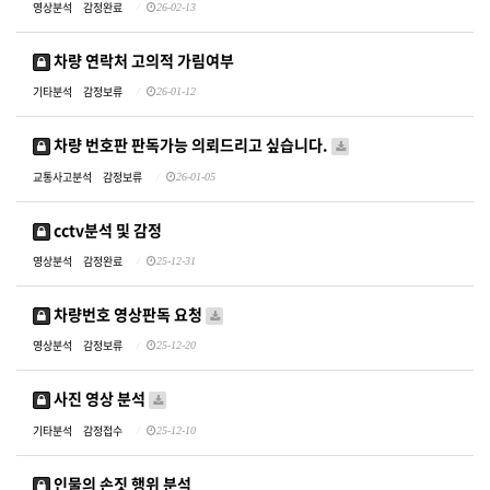
영상분석
감정완료
26-02-13
차량 연락처 고의적 가림여부
기타분석
감정보류
26-01-12
차량 번호판 판독가능 의뢰드리고 싶습니다.
교통사고분석
감정보류
26-01-05
cctv분석 및 감정
영상분석
감정완료
25-12-31
차량번호 영상판독 요청
영상분석
감정보류
25-12-20
사진 영상 분석
기타분석
감정접수
25-12-10
인물의 손짓 행위 분석